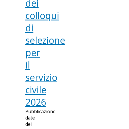
dei
colloqui
di
selezione
per
il
servizio
civile
2026
Pubblicazione
date
dei